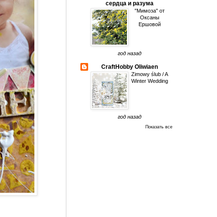
сердца и разума
"Мимоза" от
Оксаны
Ершовой
год назад
CraftHobby Oliwiaen
Zimowy ślub / A
Winter Wedding
год назад
Показать все