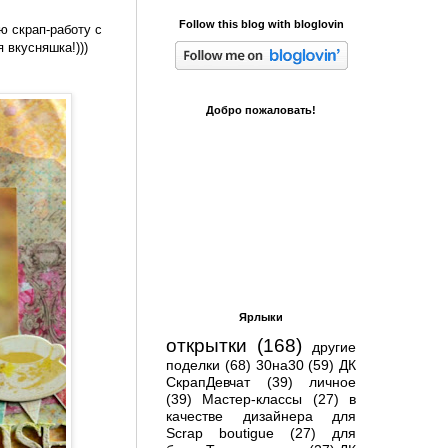
Follow this blog with bloglovin
 скрап-работу с
 вкусняшка!)))
Добро пожаловать!
Ярлыки
открытки
(168)
другие
поделки
(68)
30на30
(59)
ДК
СкрапДевчат
(39)
личное
(39)
Мастер-классы
(27)
в
качестве дизайнера для
Scrap boutigue
(27)
для