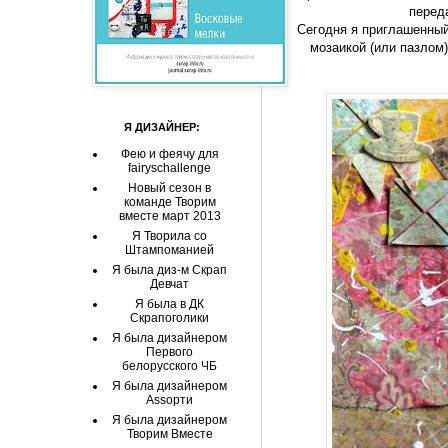
переда
Сегодня я приглашенный
мозаикой (или пазлом)
Я ДИЗАЙНЕР:
Фею и феячу для
fairyschallenge
Новый сезон в
команде Творим
вместе март 2013
Я Творила со
Штампоманией
Я была диз-м Скрап
Девчат
Я была в ДК
Скрапоголики
Я была дизайнером
Первого
белорусского ЧБ
Я была дизайнером
Аssорти
Я была дизайнером
Творим Вместе