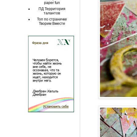
paper fun
ПД Территория
талантов
Топ по страничке
Творим Вместе