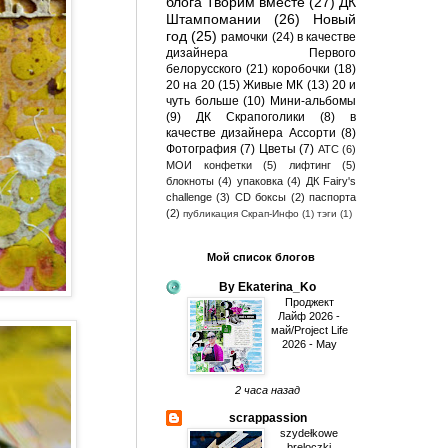
блога Творим вместе
(27)
ДК
Штампомании
(26)
Новый
год
(25)
рамочки
(24)
в качестве
дизайнера Первого
белорусского
(21)
коробочки
(18)
20 на 20
(15)
Живые МК
(13)
20 и
чуть больше
(10)
Мини-альбомы
(9)
ДК Скрапоголики
(8)
в
качестве дизайнера Ассорти
(8)
Фотография
(7)
Цветы
(7)
АТС
(6)
МОИ конфетки
(5)
лифтинг
(5)
блокноты
(4)
упаковка
(4)
ДК Fairy's
challenge
(3)
CD боксы
(2)
паспорта
(2)
публикация Скрап-Инфо
(1)
тэги
(1)
Мой список блогов
By Ekaterina_Ko
Проджект
Лайф 2026 -
май/Project Life
2026 - May
2 часа назад
scrappassion
szydełkowe
breloczki