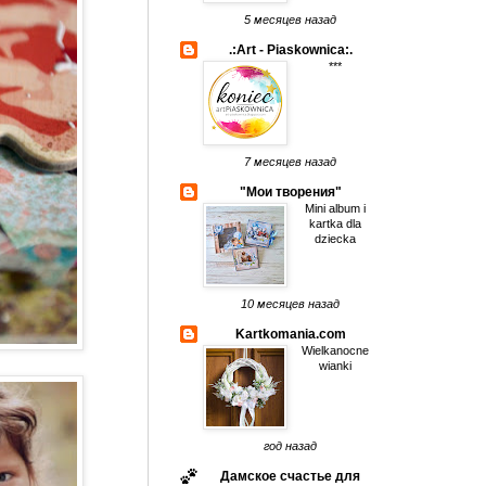
5 месяцев назад
.:Art - Piaskownica:.
***
7 месяцев назад
"Мои творения"
Mini album i
kartka dla
dziecka
10 месяцев назад
Kartkomania.com
Wielkanocne
wianki
год назад
Дамское счастье для