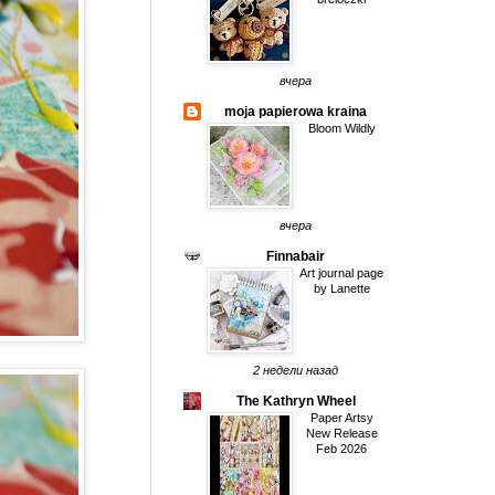
вчера
moja papierowa kraina
Bloom Wildly
вчера
Finnabair
Art journal page
by Lanette
2 недели назад
The Kathryn Wheel
Paper Artsy
New Release
Feb 2026