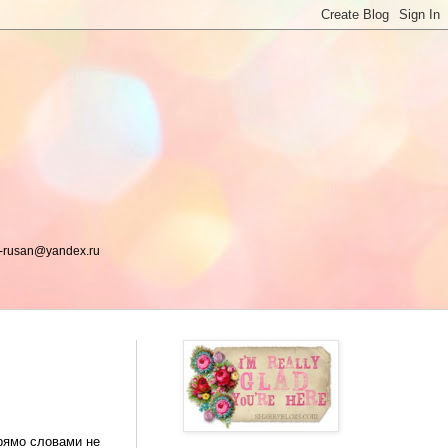
a-rusan@yandex.ru
прямо словами не