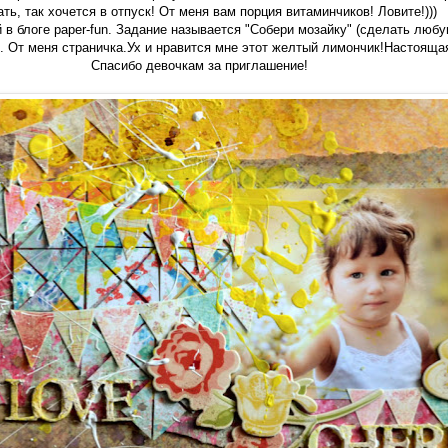
ть, так хочется в отпуск! От меня вам порция витаминчиков! Ловите!)))
 в блоге
paper-fun. Задание называется "Собери мозайку"
(сделать любую
. От меня страничка.Ух и нравится мне этот желтый лимончик!Настоящая
Спасибо девочкам за приглашение!