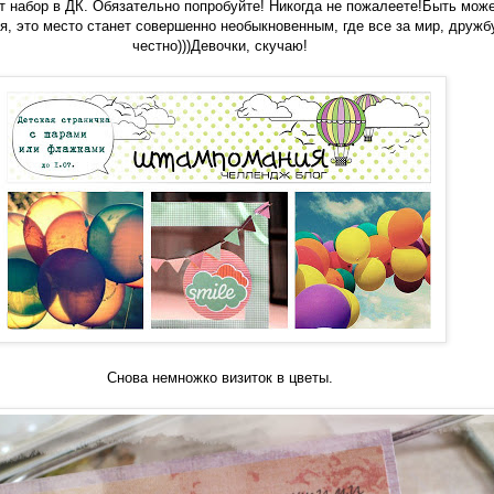
ет набор в ДК. Обязательно попробуйте! Никогда не пожалеете!Быть може
ня, это место станет совершенно необыкновенным, где все за мир, дружбу
честно)))Девочки, скучаю!
Снова немножко визиток в цветы.