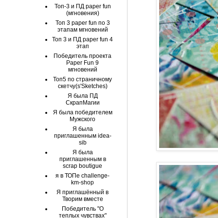
Топ-3 и ПД paper fun
(мгновения)
Топ 3 paper fun по 3
этапам мгновений
Топ 3 и ПД paper fun 4
этап
Победитель проекта
Paper Fun 9
мгновений
Топ5 по страничному
скетчу(s'Sketches)
Я была ПД
СкрапМагии
Я была победителем
Мужского
Я была
приглашенным idea-
sib
Я была
приглашенным в
scrap boutigue
я в ТОПе challenge-
km-shop
Я приглашённый в
Творим вместе
Победитель "О
теплых чувствах"