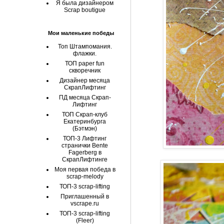
Я была дизайнером
Scrap boutigue
Мои маленькие победы
Топ Штампомания.
флажки.
ТОП paper fun
скворечник
Дизайнер месяца
СкрапЛифтинг
ПД месяца Скрап-
Лифтинг
ТОП Скрап-клуб
Екатеринбурга
(Бэтмэн)
ТОП-3 Лифтинг
странички Bente
Fagerberg в
СкрапЛифтинге
Моя первая победа в
scrap-melody
ТОП-3 scrap-lifting
Приглашенный в
vscrape.ru
ТОП-3 scrap-lifting
(Fleer)