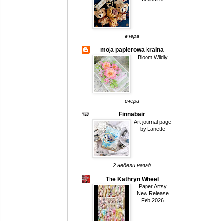
вчера
moja papierowa kraina
Bloom Wildly
вчера
Finnabair
Art journal page
by Lanette
2 недели назад
The Kathryn Wheel
Paper Artsy
New Release
Feb 2026