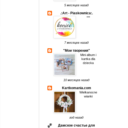
5 месяцев назад
.:Art - Piaskownica:.
***
7 месяцев назад
"Мои творения"
Mini album i
kartka dla
dziecka
10 месяцев назад
Kartkomania.com
Wielkanocne
wianki
год назад
Дамское счастье для