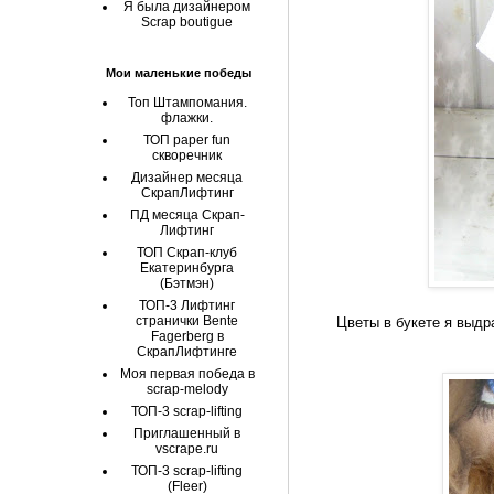
Я была дизайнером
Scrap boutigue
Мои маленькие победы
Топ Штампомания.
флажки.
ТОП paper fun
скворечник
Дизайнер месяца
СкрапЛифтинг
ПД месяца Скрап-
Лифтинг
ТОП Скрап-клуб
Екатеринбурга
(Бэтмэн)
ТОП-3 Лифтинг
странички Bente
Цветы в букете я выдр
Fagerberg в
СкрапЛифтинге
Моя первая победа в
scrap-melody
ТОП-3 scrap-lifting
Приглашенный в
vscrape.ru
ТОП-3 scrap-lifting
(Fleer)