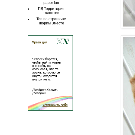
paper fun
ПД Территория
талантов
Топ по страничке
Творим Вместе