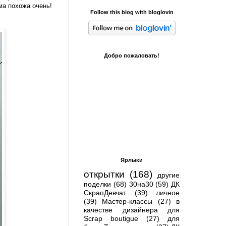
ма похожа очень!
Follow this blog with bloglovin
Добро пожаловать!
Ярлыки
открытки
(168)
другие
поделки
(68)
30на30
(59)
ДК
СкрапДевчат
(39)
личное
(39)
Мастер-классы
(27)
в
качестве дизайнера для
Scrap boutigue
(27)
для