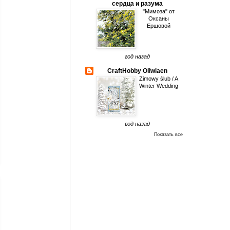
сердца и разума
"Мимоза" от
Оксаны
Ершовой
год назад
CraftHobby Oliwiaen
Zimowy ślub / A
Winter Wedding
год назад
Показать все