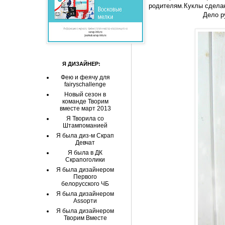
родителям.Куклы сделан
Дело р
Я ДИЗАЙНЕР:
Фею и феячу для
fairyschallenge
Новый сезон в
команде Творим
вместе март 2013
Я Творила со
Штампоманией
Я была диз-м Скрап
Девчат
Я была в ДК
Скрапоголики
Я была дизайнером
Первого
белорусского ЧБ
Я была дизайнером
Аssорти
Я была дизайнером
Творим Вместе