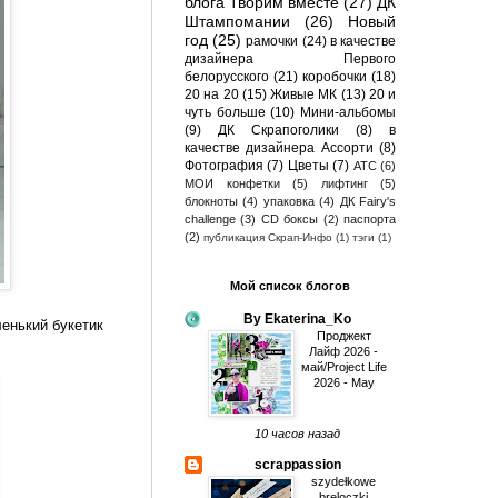
блога Творим вместе
(27)
ДК
Штампомании
(26)
Новый
год
(25)
рамочки
(24)
в качестве
дизайнера Первого
белорусского
(21)
коробочки
(18)
20 на 20
(15)
Живые МК
(13)
20 и
чуть больше
(10)
Мини-альбомы
(9)
ДК Скрапоголики
(8)
в
качестве дизайнера Ассорти
(8)
Фотография
(7)
Цветы
(7)
АТС
(6)
МОИ конфетки
(5)
лифтинг
(5)
блокноты
(4)
упаковка
(4)
ДК Fairy's
challenge
(3)
CD боксы
(2)
паспорта
(2)
публикация Скрап-Инфо
(1)
тэги
(1)
Мой список блогов
By Ekaterina_Ko
ленький букетик
Проджект
Лайф 2026 -
май/Project Life
2026 - May
10 часов назад
scrappassion
szydełkowe
breloczki