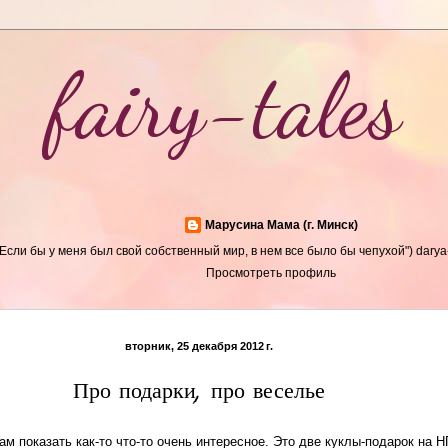
fairy-tales
Марусина Мама (г. Минск)
"Если бы у меня был свой собственный мир, в нем все было бы чепухой") dary
Просмотреть профиль
вторник, 25 декабря 2012 г.
Про подарки, про веселье
м показать как-то что-то очень интересное. Это две куклы-подарок на Н