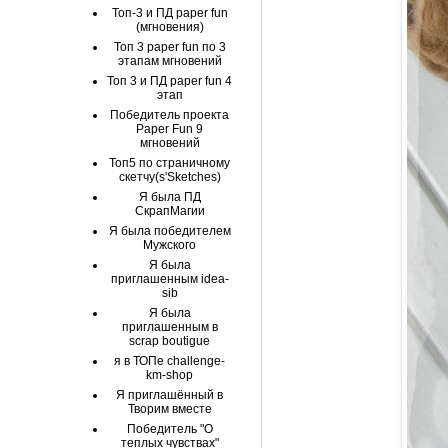
Топ-3 и ПД paper fun
(мгновения)
Топ 3 paper fun по 3
этапам мгновений
Топ 3 и ПД paper fun 4
этап
Победитель проекта
Paper Fun 9
мгновений
Топ5 по страничному
скетчу(s'Sketches)
Я была ПД
СкрапМагии
Я была победителем
Мужского
Я была
приглашенным idea-
sib
Я была
приглашенным в
scrap boutigue
я в ТОПе challenge-
km-shop
Я приглашённый в
Творим вместе
Победитель "О
теплых чувствах"